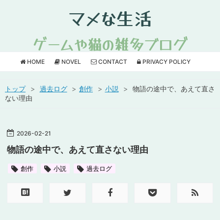
マメな生活
ゲームや猫の雑多ブログ
HOME
NOVEL
CONTACT
PRIVACY POLICY
トップ
>
過去ログ
>
創作
>
小説
>
物語の途中で、あえて直さ
ない理由
2026
-
02
-
21
物語の途中で、あえて直さない理由
創作
小説
過去ログ