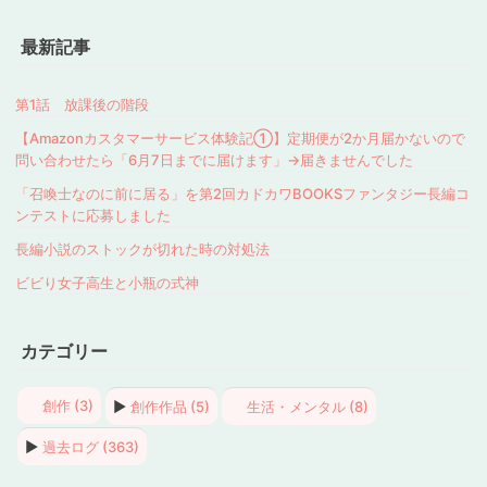
最新記事
第1話 放課後の階段
【Amazonカスタマーサービス体験記①】定期便が2か月届かないので
問い合わせたら「6月7日までに届けます」→届きませんでした
「召喚士なのに前に居る」を第2回カドカワBOOKSファンタジー長編コ
ンテストに応募しました
長編小説のストックが切れた時の対処法
ビビり女子高生と小瓶の式神
カテゴリー
創作 (3)
▶
創作作品 (5)
生活・メンタル (8)
▶
過去ログ (363)